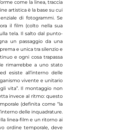
 forme come la linea, traccia
e artistica è la base su cui
quenziale di fotogrammi. Se
ra il film (colto nella sua
la tela. Il salto dal punto-
 segna un passaggio da una
prema e unica tra silenzio e
tinuo e ogni cosa trapassa
ale rimarrebbe a uno stato
d esiste all’interno delle
ganismo vivente e unitario
gli vita”. Il montaggio non
etta invece al ritmo: questo
emporale (definita come “la
’interno delle inquadrature.
 linea-film e un ritorno ai
vo ordine temporale, deve