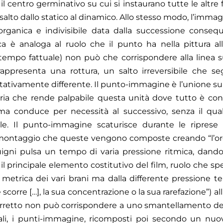
, il centro germinativo su cui si instaurano tutte le altre
lto dallo statico al dinamico. Allo stesso modo, l’immagin
tà organica e indivisibile data dalla successione conse
 è analoga al ruolo che il punto ha nella pittura allo
empo fattuale) non può che corrispondere alla linea sul
rappresenta una rottura, un salto irreversibile che
tativamente differente. Il punto-immagine è l’unione su
oria che rende palpabile questa unità dove tutto è con
mma conduce per necessità al successivo, senza il qu
ale. Il punto-immagine scaturisce durante le riprese e
 montaggio che queste vengono composte creando “l’or
uigni pulsa un tempo di varia pressione ritmica, dando
il principale elemento costitutivo del film, ruolo che sp
 metrica dei vari brani ma dalla differente pressione t
corre […], la sua concentrazione o la sua rarefazione”) all
rretto non può corrispondere a uno smantellamento della
li, i punti-immagine, ricomposti poi secondo un nuo