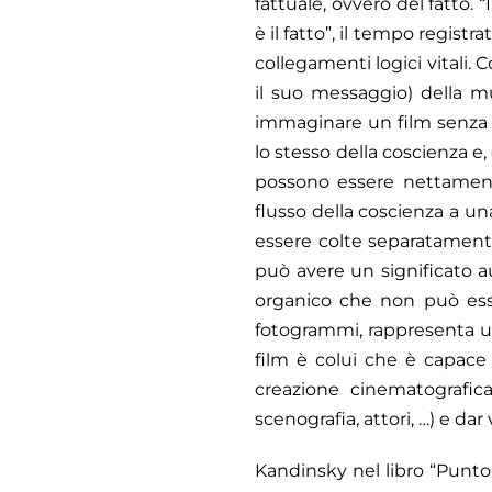
fattuale, ovvero del fatto.
è il fatto”, il tempo registr
collegamenti logici vitali.
il suo messaggio) della mu
immaginare un film senza a
lo stesso della coscienza e
possono essere nettamente 
flusso della coscienza a un
essere colte separatamente
può avere un significato a
organico che non può esse
fotogrammi, rappresenta un 
film è colui che è capace d
creazione cinematografica
scenografia, attori, …) e da
Kandinsky nel libro “Punto,