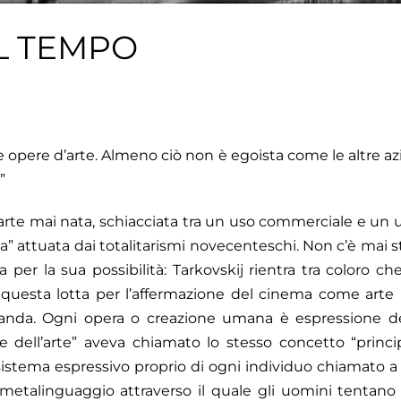
IL TEMPO
e opere d’arte. Almeno ciò non è egoista come le altre azi
”
rte mai nata, schiacciata tra un uso commerciale e un u
ica” attuata dai totalitarismi novecenteschi. Non c’è mai s
 per la sua possibilità: Tarkovskij rientra tra coloro 
di questa lotta per l’affermazione del cinema come ar
nda. Ogni opera o creazione umana è espressione dell
le dell’arte” aveva chiamato lo stesso concetto “princip
l sistema espressivo proprio di ogni individuo chiamato a 
 metalinguaggio attraverso il quale gli uomini tentano