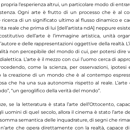
e propria l’esperienza altrui, un particolare modo di entrar
sistenza. Ogni arte è frutto di un processo che è al c
ricerca di un significato ultimo al flusso dinamico e cao
ta reale che prima di lui [dell’artista ndA] neppure esiste
costitutivo dell’arte è l’immagine artistica, unità orga
’autore e delle rappresentazioni oggettive della realtà. L’
lità non percepibile del mondo di cui, per potersi dire
 dialettica. L’arte è il mezzo con cui l’uomo cerca di app
rocedendo, come la scienza, per osservazioni, ipotesi 
erso la creazione di un mondo che è al contempo espres
osa che ha una sua autonomia rispetto al reale. L’arte
do”, “un geroglifico della verità del mondo”.
 se la letteratura è stata l’arte dell’Ottocento, capa
li uomini di quel secolo, allora il cinema è stato l’arte 
la somma semantica delle inquadrature, di segni che ri
n’arte che opera direttamente con la realtà, capace 