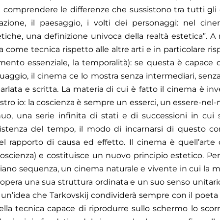
comprendere le differenze che sussistono tra tutti gli e
azione, il paesaggio, i volti dei personaggi: nel ci
che, una definizione univoca della realtà estetica”. A 
ome tecnica rispetto alle altre arti e in particolare risp
mento essenziale, la temporalità): se questa è capace 
ggio, il cinema ce lo mostra senza intermediari, senz
rlata e scritta. La materia di cui è fatto il cinema è in
ostro io: la coscienza è sempre un esserci, un essere-nel-
, una serie infinita di stati e di successioni in cui si
istenza del tempo, il modo di incarnarsi di questo co
el rapporto di causa ed effetto. Il cinema è quell’arte
oscienza) e costituisce un nuovo principio estetico. Per
iano sequenza, un cinema naturale e vivente in cui la
opera una sua struttura ordinata e un suo senso unitario
, un’idea che Tarkovskij condividerà sempre con il poeta 
la tecnica capace di riprodurre sullo schermo lo scor