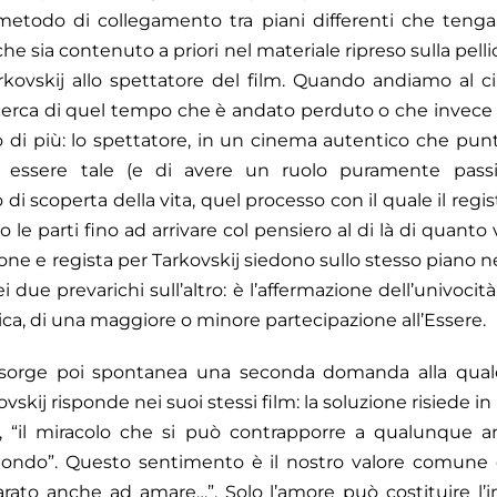
etodo di collegamento tra piani differenti che tenga
che sia contenuto a priori nel materiale ripreso sulla pell
rkovskij allo spettatore del film. Quando andiamo al c
ricerca di quel tempo che è andato perduto o che invece
di più: lo spettatore, in un cinema autentico che pun
i essere tale (e di avere un ruolo puramente pass
i scoperta della vita, quel processo con il quale il regis
rso le parti fino ad arrivare col pensiero al di là di quan
one e regista per Tarkovskij siedono sullo stesso piano n
 due prevarichi sull’altro: è l’affermazione dell’univocità
gica, di una maggiore o minore partecipazione all’Essere.
, sorge poi spontanea una seconda domanda alla quale
ovskij risponde nei suoi stessi film: la soluzione risiede i
 “il miracolo che si può contrapporre a qualunque ar
mondo”. Questo sentimento è il nostro valore comune 
to anche ad amare…”. Solo l’amore può costituire l’i