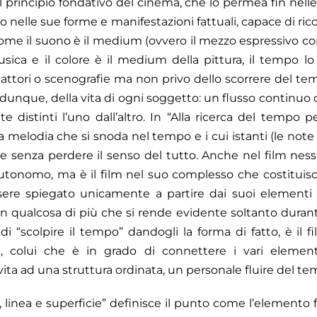
 “Il principio fondativo del cinema, che lo permea fin nell
ato nelle sue forme e manifestazioni fattuali, capace di rico
 Come il suono è il medium (ovvero il mezzo espressivo con 
sica e il colore è il medium della pittura, il tempo l
ttori o scenografie ma non privo dello scorrere del t
, dunque, della vita di ogni soggetto: un flusso continuo c
distinti l’uno dall’altro. In “Alla ricerca del tempo p
a melodia che si snoda nel tempo e i cui istanti (le no
 senza perdere il senso del tutto. Anche nel film ness
utonomo, ma è il film nel suo complesso che costituisc
re spiegato unicamente a partire dai suoi elementi m
qualcosa di più che si rende evidente soltanto durante 
i “scolpire il tempo” dandogli la forma di fatto, è il f
, colui che è in grado di connettere i vari element
r vita ad una struttura ordinata, un personale fluire del te
 linea e superficie” definisce il punto come l’elemento