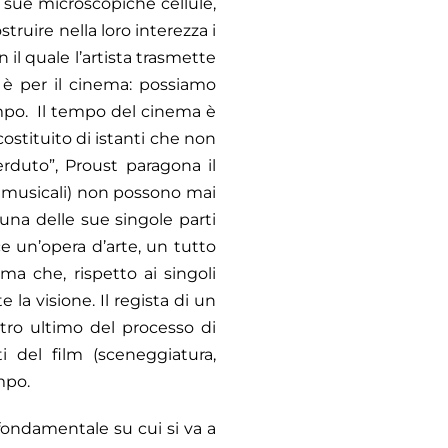
e sue microscopiche cellule,
struire nella loro interezza i
il quale l’artista trasmette
o è per il cinema: possiamo
empo. Il tempo del cinema è
ostituito di istanti che non
erduto”, Proust paragona il
te musicali) non possono mai
una delle sue singole parti
e un’opera d’arte, un tutto
a che, rispetto ai singoli
la visione. Il regista di un
iltro ultimo del processo di
i del film (sceneggiatura,
mpo.
 fondamentale su cui si va a