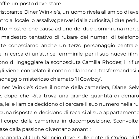
 offre un posto dove stare.
 ristorante Diner Winkie’s, un uomo rivela all’amico di av
 al locale lo assaliva; pervasi dalla curiosità, i due perlu
detto mostro, che causa ad uno dei due uomini una morte 
l maldestro tentativo di rubare dei numeri di telefo
te conosciamo anche un terzo personaggio centrale 
a in cerca di un’attrice femminile per il suo nuovo fil
ono di ingaggiare la sconosciuta Camilla Rhodes; il rifiut
gli viene congelato il conto dalla banca, trasformandos
sonaggio misterioso chiamato ‘Il Cowboy’.
Diner Winkie’s dove il nome della cameriera, Diane Se
e, dopo che Rita trova una grande quantità di denaro
ta, lei e l’amica decidono di cercare il suo numero nella ru
una risposta e decidono di recarsi al suo appartamento
l corpo della cameriera in decomposizione. Sconvolte
ase dalla passione diventano amanti;
agnarla al Club Silencio dove, sulle note di
Crying
di R