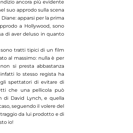
indizio ancora più evidente
y nel suo approdo sulla scena
 Diane: apparsi per la prima
 approdo a Hollywood, sono
nsa di aver deluso in quanto
no tratti tipici di un film
cato al massimo: nulla è per
 non si presta abbastanza
nfatti lo stesso regista ha
gli spettatori di evitare di
fetti che una pellicola può
lm di David Lynch, e quella
caso, seguendo il volere del
traggio da lui prodotto e di
to io!