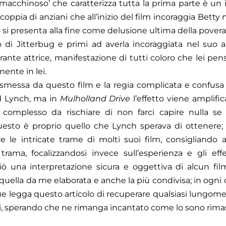
‘macchinoso’ che caratterizza tutta la prima parte è un 
a coppia di anziani che all’inizio del film incoraggia Bett
si presenta alla fine come delusione ultima della povera
lo di Jitterbug e primi ad averla incoraggiata nel suo
elirante attrice, manifestazione di tutti coloro che lei pe
ente in lei.
smessa da questo film e la regia complicata e confusa so
id Lynch, ma in
Mulholland Drive
l’effetto viene amplifi
 complesso da rischiare di non farci capire nulla se
uesto è proprio quello che Lynch sperava di ottenere; i
e le intricate trame di molti suoi film, consigliando a
trama, focalizzandosi invece sull’esperienza e gli ef
iò una interpretazione sicura e oggettiva di alcun fi
quella da me elaborata e anche la più condivisa; in ogni 
ue legga questo articolo di recuperare qualsiasi lungome
ni, sperando che ne rimanga incantato come lo sono rimas