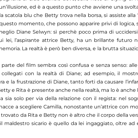
di un’illusione, ed è a questo punto che avviene una svol
a la scatola blu che Betty trova nella borsa, si assiste alla
 a questo momento, che possono apparire privi di logica, so
meglio Diane Selwyn: sì perchè poco prima di ucciders
i lei, l’aspirante attrice Betty, ha un brillante futuro 
memoria. La realtà è però ben diversa, e la brutta situazi
 parte del film sembra così confusa e senza senso: all
ti collegati con la realtà di Diane; ad esempio, il mos
a e la frustrazione di Diane, tanto forti da causare l’infa
etty e Rita è presente anche nella realtà, ma lo è anche
a sia solo per via della relazione con il regista: nel 
nacce a scegliere Camilla, nonostante un’attrice con mol
po trovato da Rita e Betty non è altro che il corpo della v
il maldestro sicario è quello da lei ingaggiato, oltre ad