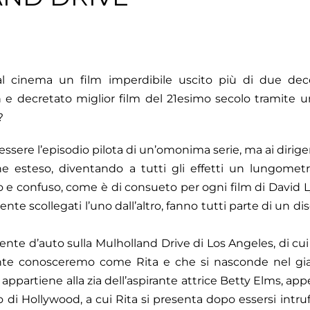
 al cinema un film imperdibile uscito più di due dec
 e decretato miglior film del 21esimo secolo tramite 
?
essere l’episodio pilota di un’omonima serie, ma ai dirigen
e esteso, diventando a tutti gli effetti un lungomet
 confuso, come è di consueto per ogni film di David Ly
te scollegati l’uno dall’altro, fanno tutti parte di un 
idente d’auto sulla Mulholland Drive di Los Angeles, di cui
e conosceremo come Rita e che si nasconde nel giar
appartiene alla zia dell’aspirante attrice Betty Elms, app
di Hollywood, a cui Rita si presenta dopo essersi intrufo