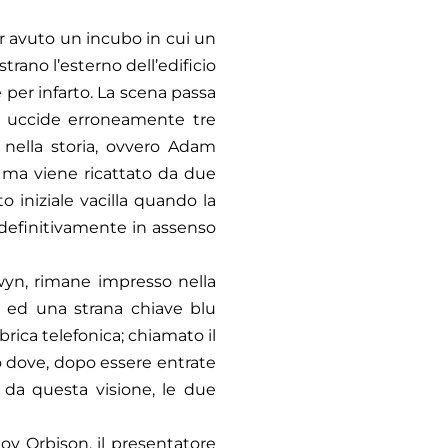
er avuto un incubo in cui un
strano l’esterno dell’edificio
per infarto. La scena passa
no uccide erroneamente tre
nella storia, ovvero Adam
m ma viene ricattato da due
o iniziale vacilla quando la
i definitivamente in assenso
lwyn, rimane impresso nella
 ed una strana chiave blu
brica telefonica; chiamato il
 dove, dopo essere entrate
 da questa visione, le due
oy Orbison, il presentatore