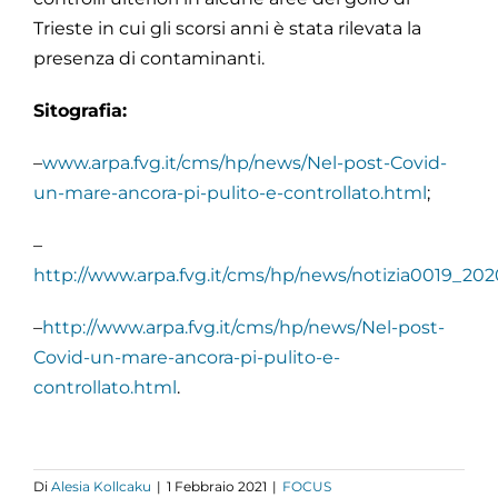
Trieste in cui gli scorsi anni è stata rilevata la
presenza di contaminanti.
Sitografia:
–
www.arpa.fvg.it/cms/hp/news/Nel-post-Covid-
un-mare-ancora-pi-pulito-e-controllato.html
;
–
http://www.arpa.fvg.it/cms/hp/news/notizia0019_202
–
http://www.arpa.fvg.it/cms/hp/news/Nel-post-
Covid-un-mare-ancora-pi-pulito-e-
controllato.html
.
Di
Alesia Kollcaku
|
1 Febbraio 2021
|
FOCUS