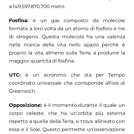
a ‌149.597.870.700‌ ‌metri.‌
‌
Fosfina:‌ ‌‌
è‌ ‌un‌ ‌gas‌ ‌composto‌ ‌da‌ ‌molecole‌
‌formate‌ ‌a‌ ‌loro‌ ‌volta‌ ‌da‌ ‌un‌ ‌atomo‌ ‌di‌ ‌fosforo‌ ‌e tre
di idrogeno. ‌Questa‌ ‌molecola‌ ‌ha‌ ‌una‌ ‌valenza‌
‌nella‌ ‌ricerca‌ ‌della‌ ‌vita‌ ‌nello‌ ‌spazio‌ ‌perché‌ ‌è‌
‌proprio‌ ‌la‌ ‌vita,‌ ‌almeno‌ ‌sulla‌ ‌Terra,‌ ‌a‌ ‌produrre‌ ‌la‌
‌maggior‌ ‌quantità‌ ‌di‌ ‌fosfina.‌ ‌
UTC:‌ ‌‌
è‌ ‌un‌ ‌acronimo‌ ‌che‌ ‌sta‌ ‌per‌ ‌Tempo‌
‌coordinato‌ ‌universale‌
‌‌
che‌ ‌corrisponde‌ ‌all’ora‌ ‌di‌
‌Greenwich.‌ ‌
Opposizione:‌ ‌‌
è‌ ‌il‌ ‌momento‌ ‌durante‌ ‌il‌ ‌quale‌ ‌un‌
‌corpo‌ ‌celeste,‌ ‌che‌ ‌ha‌ ‌un’orbita‌ ‌più‌ ‌esterna‌
‌rispetto‌ ‌a‌ ‌quella‌ ‌della‌ ‌Terra,‌ ‌si‌ ‌trova‌
‌‌
allineato‌ ‌con‌
‌essa‌ ‌e‌ ‌il‌ ‌Sole.‌ ‌Questo‌ ‌permette un’osservazione‌