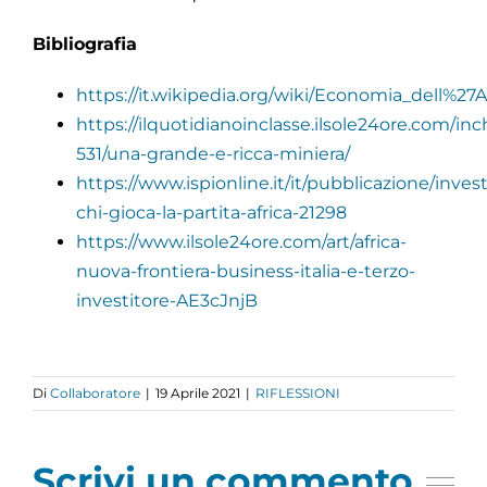
Bibliografia
https://it.wikipedia.org/wiki/Economia_dell%27A
https://ilquotidianoinclasse.ilsole24ore.com/inc
531/una-grande-e-ricca-miniera/
https://www.ispionline.it/it/pubblicazione/inves
chi-gioca-la-partita-africa-21298
https://www.ilsole24ore.com/art/africa-
nuova-frontiera-business-italia-e-terzo-
investitore-AE3cJnjB
Di
Collaboratore
|
19 Aprile 2021
|
RIFLESSIONI
Scrivi un commento