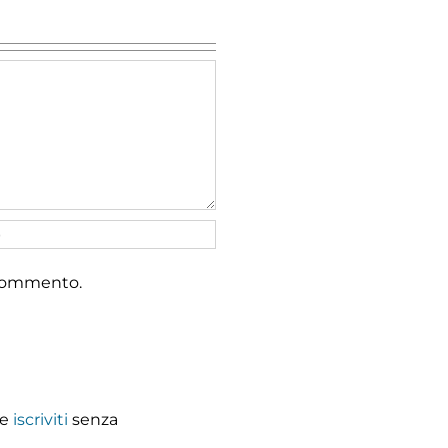
e commento.
re
iscriviti
senza