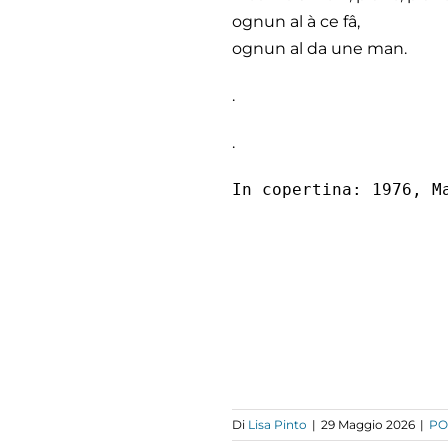
ognun al à ce fâ,
ognun al da une man.
.
.
In copertina: 1976, M
Di
Lisa Pinto
|
29 Maggio 2026
|
PO