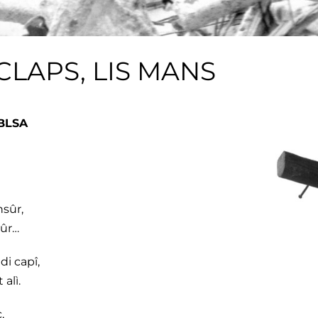
CLAPS, LIS MANS
^BLSA
nsûr,
cûr…
di capî,
alì.
,