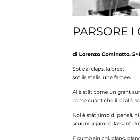
PARSORE I 
di Lorenzo Cominotto, 5
Sot dai claps, la bree;
sot lis stelis, une famee.
Al è stât come un grant su
come cuant che il cîl al è s
Nol è stât timp di pensâ, ni 
scugnî scjampâ, lassant dut 
E cumò sin chi, planc, planc