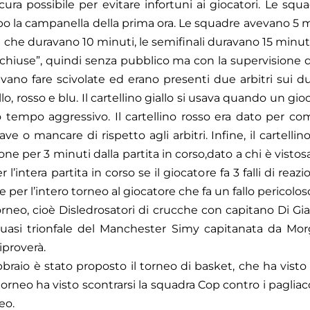
icura possibile per evitare infortuni ai giocatori. Le squ
po la campanella della prima ora. Le squadre avevano 5 mi
ale che duravano 10 minuti, le semifinali duravano 15 minut
 chiuse”, quindi senza pubblico ma con la supervisione d
vano fare scivolate ed erano presenti due arbitri sui due
giallo, rosso e blu. Il cartellino giallo si usava quando un 
o tempo aggressivo. Il cartellino rosso era dato per com
 o mancare di rispetto agli arbitri. Infine, il cartellino 
ne per 3 minuti dalla partita in corso,dato a chi è vist
l’intera partita in corso se il giocatore fa 3 falli di reazi
per l’intero torneo al giocatore che fa un fallo pericoloso
torneo, cioè Disledrosatori di crucche con capitano Di 
 quasi trionfale del Manchester Simy capitanata da Mo
iproverà.
raio è stato proposto il torneo di basket, che ha visto
 torneo ha visto scontrarsi la squadra Cop contro i paglia
eo.