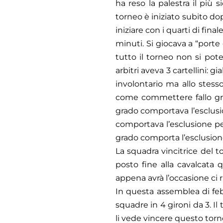
ha reso la palestra il più s
torneo è iniziato subito do
iniziare con i quarti di fin
minuti. Si giocava a “porte
tutto il torneo non si pote
arbitri aveva 3 cartellini: 
involontario ma allo stess
come commettere fallo grave
grado comportava l’esclusio
comportava l’esclusione per 
grado comporta l’esclusione 
La squadra vincitrice del 
posto fine alla cavalcata
appena avrà l’occasione ci r
In questa assemblea di febb
squadre in 4 gironi da 3. Il
li vede vincere questo torn