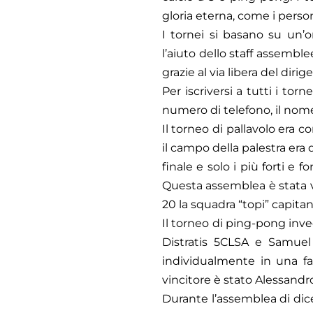
gloria eterna, come i perso
I tornei si basano su un’o
l’aiuto dello staff assembl
grazie al via libera del dirig
Per iscriversi a tutti i to
numero di telefono, il nom
Il torneo di pallavolo era 
il campo della palestra era 
finale e solo i più forti e 
Questa assemblea è stata vi
20 la squadra “topi” capitan
Il torneo di ping-pong invec
Distratis 5CLSA e Samuel 
individualmente in una fase
vincitore è stato Alessandro
Durante l’assemblea di dice