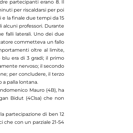
adre partecipanti erano 8. Il
nuti per riscaldarsi per poi
i e la finale due tempi da 15
i alcuni professori. Durante
 falli laterali. Uno dei due
giocatore commetteva un fallo
portamenti oltre al limite,
blu era di 3 gradi; il primo
osamente nervoso; il secondo
one; per concludere, il terzo
 a palla lontana.
Giandomenico Mauro (4B), ha
rgan Bidut (4Clsa) che non
 la partecipazione di ben 12
cci che con un parziale 21-54