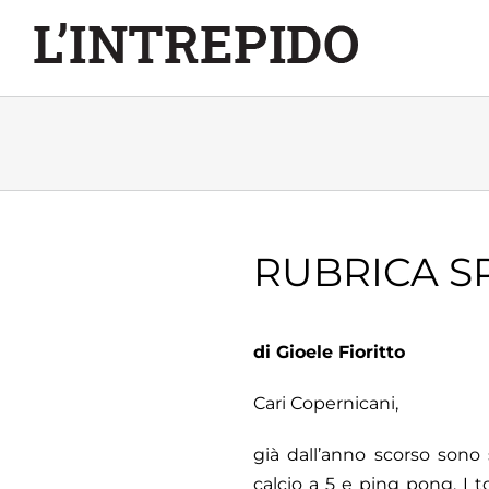
Salta
al
contenuto
RUBRICA S
di Gioele Fioritto
Cari Copernicani,
già dall’anno scorso sono 
calcio a 5 e ping pong. I 