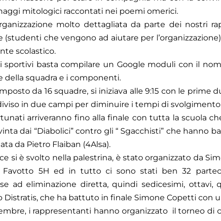
naggi mitologici raccontati nei poemi omerici.
rganizzazione molto dettagliata da parte dei nostri ra
ee (studenti che vengono ad aiutare per l’organizzazione)
ente scolastico.
rnei sportivi basta compilare un Google moduli con il no
e della squadra e i componenti.
composto da 16 squadre, si iniziava alle 9:15 con le prime
diviso in due campi per diminuire i tempi di svolgimento. I
fortunati arriveranno fino alla finale con tutta la scuola
nta dai “Diabolici” contro gli “ Sgacchisti” che hanno ba
ata da Pietro Flaiban (4Alsa).
e si è svolto nella palestrina,
è stato organizzato da Si
Favotto 5H ed in tutto ci sono stati ben 32 parteci
 ad eliminazione diretta, quindi sedicesimi, ottavi, qua
 Distratis, che ha battuto in finale Simone Copetti con un 
mbre, i rappresentanti hanno organizzato il torneo di ca