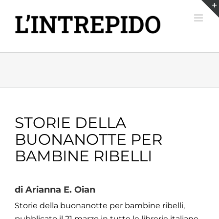
Salta
al
contenuto
STORIE DELLA
BUONANOTTE PER
BAMBINE RIBELLI
di Arianna E. Oian
Storie della buonanotte per bambine ribelli,
pubblicato il 21 marzo in tutte le librerie italiane