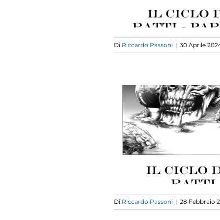
FUMETTO
Di
Riccardo Passoni
|
30 Aprile 202
L CICLO DEI
ATTI -parte 1
FUMETTO
Di
Riccardo Passoni
|
28 Febbraio 