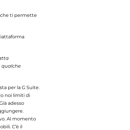
è che ti permette
piattaforma
atta
è qualche
ta per la G Suite.
 noi limiti di
 Già adesso
ggiungere.
tivo. Al momento
ili. C’è il