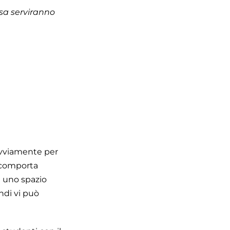
osa serviranno
Ovviamente per
 comporta
è uno spazio
ndi vi può