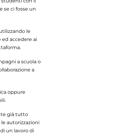
li studenti con il
e se ci fosse un
utilizzando le
se ed accedere ai
ttaforma.
mpagni a scuola o
ollaborazione a
nica oppure
li.
te già tutto
le autorizzazioni
di un lavoro di