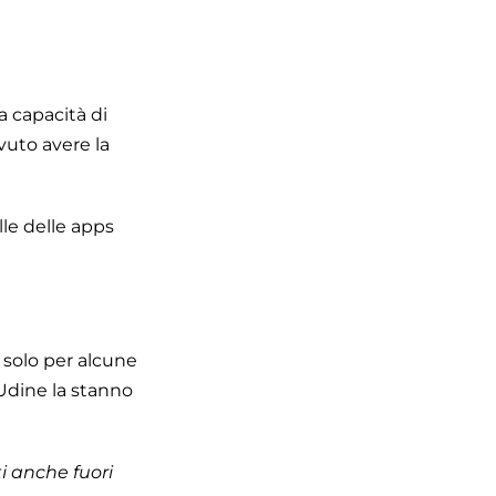
a capacità di
vuto avere la
lle delle apps
i solo per alcune
 Udine la stanno
i anche fuori