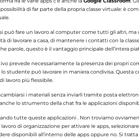
forma fra le varie apps c’è anche la
Google Classroom
. G
ossibilità di far parte della propria classe virtuale: è com
uale.
si può fare un lavoro al computer come tutti gli altri, ma 
ità di lavorare a casa, di mantenere i contatti con la clas
he parole, questo è il vantaggio principale dell’intera pia
tivo prevede necessariamente la presenza dei propri co
, lo studente può lavorare in maniera condivisa. Questa c
i lavoro più flessibile.
ambiarsi i materiali senza inviarli tramite posta elettro
anche lo strumento della chat fra le applicazioni disponibi
ando tutte queste applicazioni . Non troviamo ovviamen
avoro di organizzazione per attivare le apps, selezionare 
re disponibili all’interno delle apps oppure no. Si tratta 