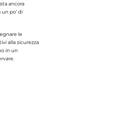
 sta ancora
 un po’ di
egnare le
vi alla sicurezza
mo in un
rvare.