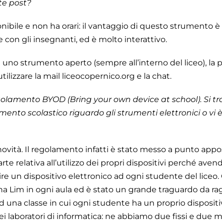
ite post?
onibile e non ha orari: il vantaggio di questo strumento 
e con gli insegnanti, ed è molto interattivo.
e uno strumento aperto (sempre all’interno del liceo), la 
ilizzare la mail liceocopernico.org e la chat.
olamento BYOD (Bring your own device at school). Si tr
nto scolastico riguardo gli strumenti elettronici o vi 
vità. Il regolamento infatti è stato messo a punto appos
e relativa all’utilizzo dei propri dispositivi perché avendo
e un dispositivo elettronico ad ogni studente del liceo.
 Lim in ogni aula ed è stato un grande traguardo da ra
ad una classe in cui ogni studente ha un proprio disposi
i laboratori di informatica: ne abbiamo due fissi e due mob