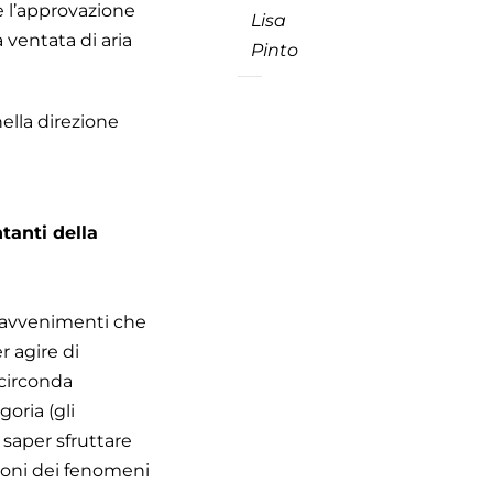
le l’approvazione
Lisa
a ventata di aria
Pinto
ella direzione
tanti della
i avvenimenti che
r agire di
 circonda
oria (gli
 saper sfruttare
ioni dei fenomeni