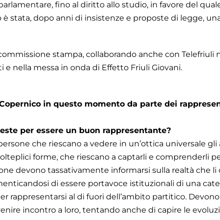
rlamentare, fino al diritto allo studio, in favore del qua
rto è stata, dopo anni di insistenze e proposte di legge, un
 commissione stampa, collaborando anche con Telefriuli n
 nella messa in onda di Effetto Friuli Giovani.
l Copernico in questo momento da parte dei rappresen
hieste per essere un buon rappresentante?
persone che riescano a vedere in un’ottica universale gl
lteplici forme, che riescano a captarli e comprenderli pe
e devono tassativamente informarsi sulla realtà che li
nticandosi di essere portavoce istituzionali di una categ
er rappresentarsi al di fuori dell’ambito partitico. Devono
nire incontro a loro, tentando anche di capire le evoluz