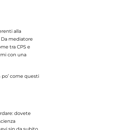
renti alla
o. Da mediatore
come tra CPS e
armi con una
n po’ come questi
ordare: dovete
scienza
evi sin da subito