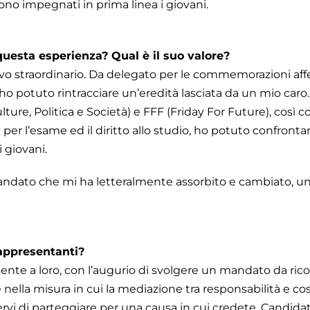
ono impegnati in prima linea i giovani.
questa esperienza? Qual è il suo valore?
o straordinario. Da delegato per le commemorazioni affe
ho potuto rintracciare un’eredità lasciata da un mio car
ture, Politica e Società) e FFF (Friday For Future), così 
 per l’esame ed il diritto allo studio, ho potuto confront
i giovani.
ndato che mi ha letteralmente assorbito e cambiato, u
rappresentanti?
mente a loro, con l’augurio di svolgere un mandato da ric
 nella misura in cui la mediazione tra responsabilità e co
vi di parteggiare per una causa in cui credete. Candidat