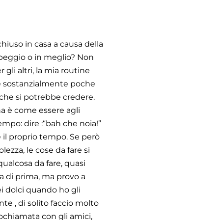
chiuso in casa a causa della
 peggio o in meglio? Non
gli altri, la mia routine
are sostanzialmente poche
 che si potrebbe credere.
ena è come essere agli
tempo: dire :“bah che noia!”
 il proprio tempo. Se però
ezza, le cose da fare si
qualcosa da fare, quasi
ta di prima, ma provo a
ei dolci quando ho gli
e , di solito faccio molto
eochiamata con gli amici,