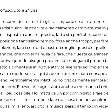
collaboratore
2^Clsa)
io, come del resto tutti gli italiani, sono costantemente 
ecisi quindi, la mia vita è radicalmente cambiata, ma in
ia risposta a questo quesito, fatto sta però che, come per 
disposizione tantissimo tempo, forse anche troppo, per f
eolezioni, fare i compiti e basta; o meglio questo è quello
 si annoia, che non si ha nulla da fare, che questa quarant
cile, arriva quando bisogna provare ad impiegare il proprio 
tto a cimentarsi in nuove attività, allenarsi ed impiegare
un altro modo, se si acquisisce una determinata consapevol
ovano! Personalmente infatti, io ho praticamente sempre 
 annoiarmi. È ovvio che ogni tanto anche a me manca la vi
il più possibile. Ho infatti da un po’ cominciato a fare d
 per ammazzare il tempo e fare qualcosa che personalment
quasi mi alleno, ascolto la musica, passo il tempo in vid