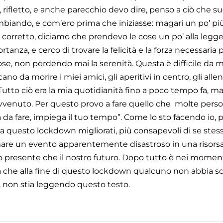
ià, rifletto, e anche parecchio devo dire, penso a ciò che
iando, e com’ero prima che iniziasse: magari un po’ pi
corretto, diciamo che prendevo le cose un po’ alla legger
anza, e cerco di trovare la felicità e la forza necessaria
se, non perdendo mai la serenità. Questa è difficile da 
da morire i miei amici, gli aperitivi in centro, gli all
! Tutto ciò era la mia quotidianità fino a poco tempo fa, m
avvenuto. Per questo provo a fare quello che molte pers
 da fare, impiega il tuo tempo”. Come lo sto facendo io, p
da questo lockdown migliorati, più consapevoli di se stess
mare un evento apparentemente disastroso in una risors
ro presente che il nostro futuro. Dopo tutto è nei momenti 
o sa che alla fine di questo lockdown qualcuno non abbia 
a, non stia leggendo questo testo.