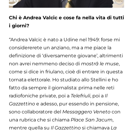
Chi è Andrea Valcic e cose fa nella vita di tutti
i giorni?
“Andrea Valcic è nato a Udine nel 1949: forse mi
considererete un anziano, ma a me piace la
definizione di ‘diversamente giovane’, altrimenti
non avrei nemmeno deciso di
mostrâ le muse
,
come si dice in friulano, cioè di entrare in questa
tornata elettorale. Ho studiato allo Stellini e ho
fatto da sempre il giornalista: prima nelle reti
radiofoniche private, poi a
Telefriuli
, poi a
Il
Gazzettino
e adesso, pur essendo in pensione,
sono collaboratore del
Messaggero Veneto
con
una rubrica che si chiama
Place San Jacum
,
mentre quella su
Il Gazzettino
si chiamava
La