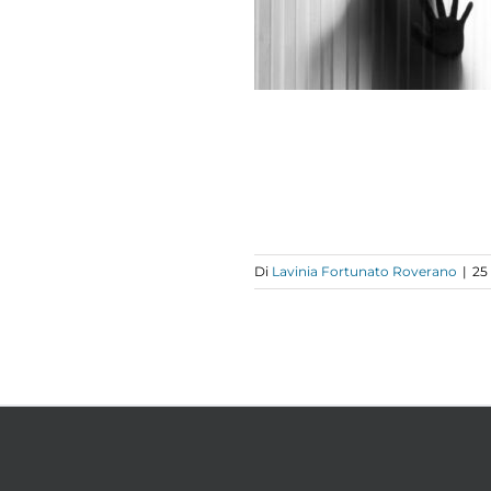
DOBBIAMO
CREDERE
RIFLESSIONI
Di
Lavinia Fortunato Roverano
|
25