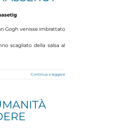
masetig
Van Gogh venisse imbrattato
no scagliato della salsa al
Continua a leggere
UMANITÀ
DERE