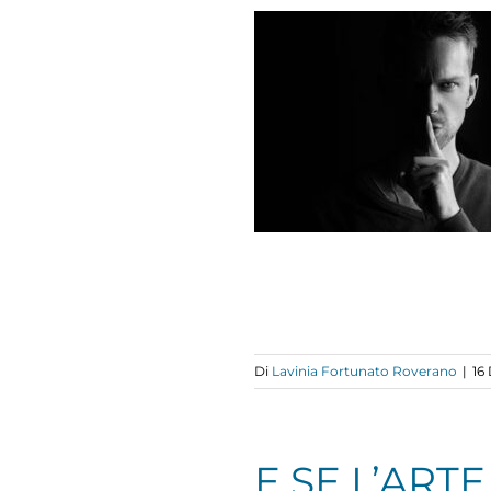
ITTA E MUTA
RIFLESSIONI
Di
Lavinia Fortunato Roverano
|
16
E SE L’ART