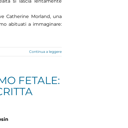
ealtà si lascia lentamente
ove Catherine Morland, una
amo abituati a immaginare:
Continua a leggere
MO FETALE:
CRITTA
esin