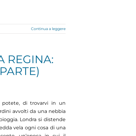
Continua a leggere
A REGINA:
 PARTE)
potete, di trovarvi in un
ardini avvolti da una nebbia
 pioggia. Londra si distende
fredda vela ogni cosa di una
ecento, un’epoca in cui il