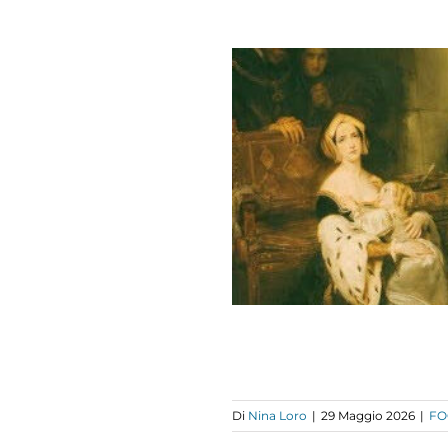
A STORIA DI
NA REGINA:
NNA BOLENA
(PARTE II)
FOCUS
Di
Nina Loro
|
29 Maggio 2026
|
FO