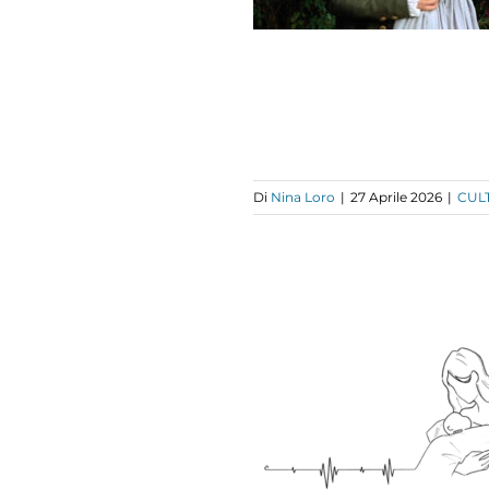
Di
Nina Loro
|
27 Aprile 2026
|
CUL
ROCHIMERISMO
FETALE: LA
MATERNITÀ
RITTA NELLE
CELLULE