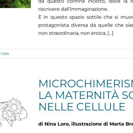
da questo confine incerto, dove la r
riscrivere dall’immaginazione.
È in questo spazio sottile che si mu
protagonista diversa da quelle che si
non straordinaria, non eroica, […]
TURA
MICROCHIMERIS
LA MATERNITÀ S
NELLE CELLULE
di Nina Loro, illustrazione di Marta Br