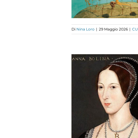
Di
Nina Loro
|
29 Maggio 2026
|
CU
A STORIA DI
NA REGINA:
A BOLENA (I