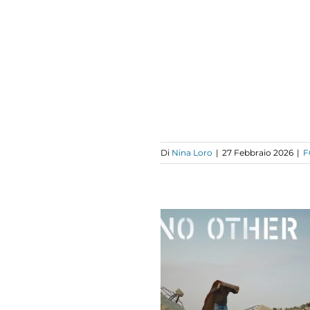
FOCUS
Di
Nina Loro
|
27 Febbraio 2026
|
F
“NO OTHER
D”: IL FILM E
 DESTINO DI