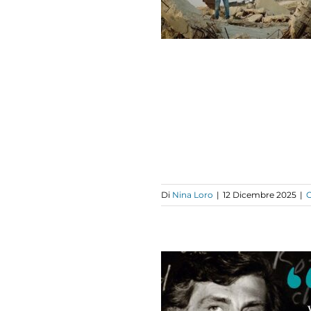
SAFER YATTA
RONACHE COPERNICANE
Di
Nina Loro
|
12 Dicembre 2025
|
BBATTERE I