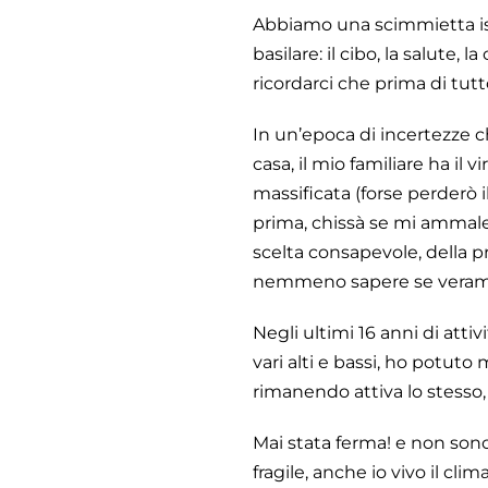
Abbiamo una scimmietta isti
basilare: il cibo, la salute, 
ricordarci che prima di tut
In un’epoca di incertezze che
casa, il mio familiare ha il
massificata (forse perderò i
prima, chissà se mi ammaler
scelta consapevole, della pr
nemmeno sapere se verament
Negli ultimi 16 anni di attiv
vari alti e bassi, ho potut
rimanendo attiva lo stesso
Mai stata ferma! e non son
fragile, anche io vivo il cl