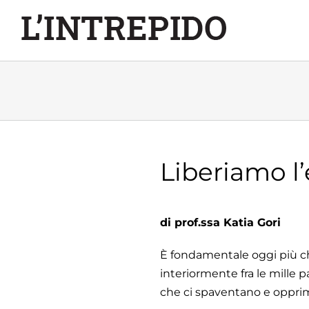
Salta
al
contenuto
Liberiamo l
di prof.ssa Katia Gori
È fondamentale oggi più ch
interiormente fra le mille p
che ci spaventano e oppri