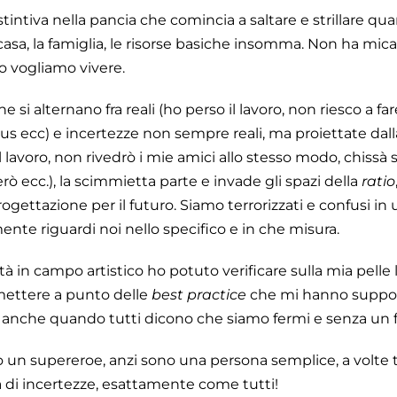
ntiva nella pancia che comincia a saltare e strillare qua
la casa, la famiglia, le risorse basiche insomma. Non ha mica 
to vogliamo vivere.
 si alternano fra reali (ho perso il lavoro, non riesco a fa
 virus ecc) e incertezze non sempre reali, ma proiettate d
l lavoro, non rivedrò i mie amici allo stesso modo, chissà
ò ecc.), la scimmietta parte e invade gli spazi della
ratio
ogettazione per il futuro. Siamo terrorizzati e confusi in
e riguardi noi nello specifico e in che misura.
ità in campo artistico ho potuto verificare sulla mia pelle le
o mettere a punto delle
best practice
che mi hanno suppor
, anche quando tutti dicono che siamo fermi e senza un f
o un supereroe, anzi sono una persona semplice, a volte 
ima di incertezze, esattamente come tutti!