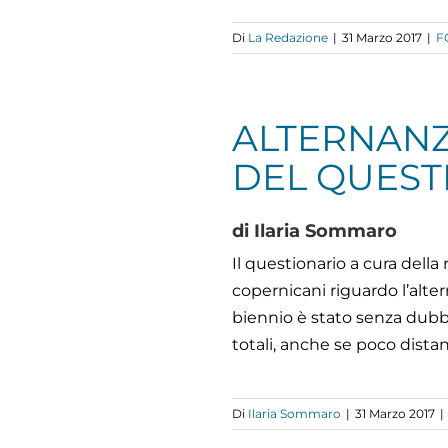
Di
La Redazione
|
31 Marzo 2017
|
F
ALTERNANZ
DEL QUEST
di Ilaria Sommaro
Il questionario a cura dell
copernicani riguardo l’alte
biennio è stato senza dubbio
totali, anche se poco distan
Di
Ilaria Sommaro
|
31 Marzo 2017
|