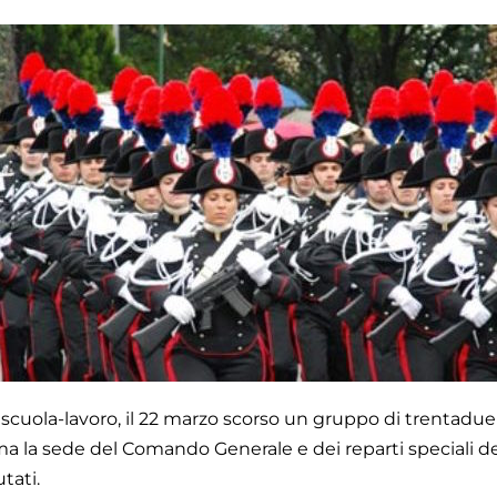
 scuola-lavoro, il 22 marzo scorso un gruppo di trentadue
a la sede del Comando Generale e dei reparti speciali de
tati.